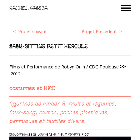
RACHEL GARCIA
Projet suivant
Projet Précédent
<
>
BABY-SITTING PETIT HERCULE
>>
Films et Performance de Robyn Orlin / CDC Toulouse
2012
costumes et HMC
figurines de kinder ®, fruits et légumes,
faux-sang, carton, poches plastiques,
perruques et textiles divers.
photographies de tournage et 6 et 7 ©Pierre Ricci