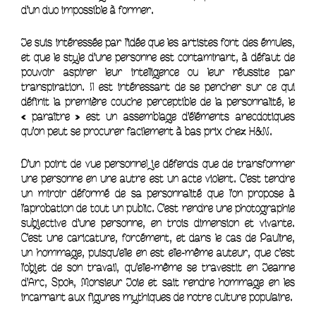
d’un duo impossible à former.
Je suis intéressée par l’idée que les artistes font des émules,
et que le style d’une personne est contaminant, à défaut de
pouvoir aspirer leur intelligence ou leur réussite par
transpiration. Il est intéressant de se pencher sur ce qui
définit la première couche perceptible de la personnalité, le
« paraître » est un assemblage d’éléments anecdotiques
qu’on peut se procurer facilement à bas prix chez H&N.
D’un point de vue personnel je défends que de transformer
une personne en une autre est un acte violent. C’est tendre
un miroir déformé de sa personnalité que l’on propose à
l’aprobation de tout un public. C’est rendre une photographie
subjective d’une personne, en trois dimension et vivante.
C’est une caricature, forcément, et dans le cas de Pauline,
un hommage, puisqu’elle en est elle-même auteur, que c’est
l’objet de son travail, qu’elle-même se travestit en Jeanne
d’Arc, Spok, Monsieur Joie et sait rendre hommage en les
incarnant aux figures mythiques de notre culture populaire.