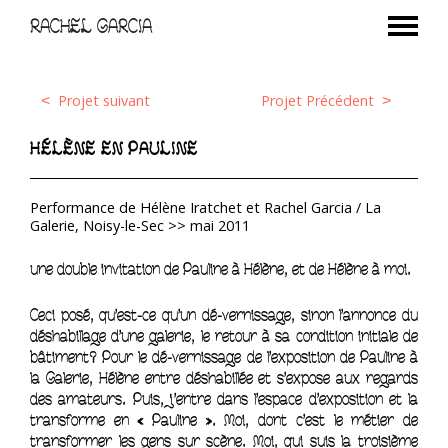
RACHEL GARCIA
Projet suivant
Projet Précédent
<
>
HÉLÈNE EN PAULINE
Performance de Hélène Iratchet et Rachel Garcia / La
Galerie, Noisy-le-Sec >> mai 2011
une double invitation de Pauline à Hélène, et de Hélène à moi.
Ceci posé, qu’est-ce qu’un dé-vernissage, sinon l’annonce du
déshabillage d’une galerie, le retour à sa condition initiale de
bâtiment? Pour le dé-vernissage de l’exposition de Pauline à
la Galerie, Hélène entre déshabillée et s’expose aux regards
des amateurs. Puis, j’entre dans l’espace d’exposition et la
transforme en « Pauline ». Moi, dont c’est le métier de
transformer les gens sur scène. Moi, qui suis la troisième