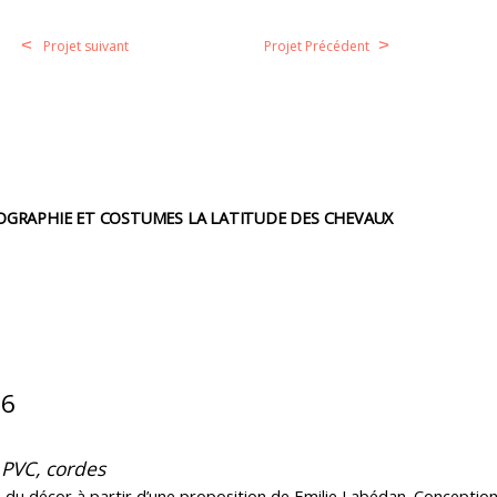
<
>
Projet suivant
Projet Précédent
NOGRAPHIE ET COSTUMES LA LATITUDE DES CHEVAUX
16
e PVC, cordes
 du décor à partir d’une proposition de Emilie Labédan. Conception