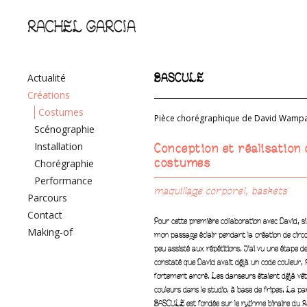
RACHEL GARCIA
Actualité
BASCULE
Créations
Costumes
Pièce chorégraphique de David Wampa
Scénographie
Installation
Conception et réalisation
Chorégraphie
costumes
Performance
maquillage corporel, baskets
Parcours
Contact
Pour cette première collaboration avec David, si
Making-of
mon passage éclair pendant la création de circon(
peu assisté aux répétitions. J’ai vu une étape de
constaté que David avait déjà un code couleur, 
fortement ancré. Les danseurs étaient déjà vêt
couleurs dans le studio, à base de fripes. La par
BASCULE est fondée sur le rythme binaire du R