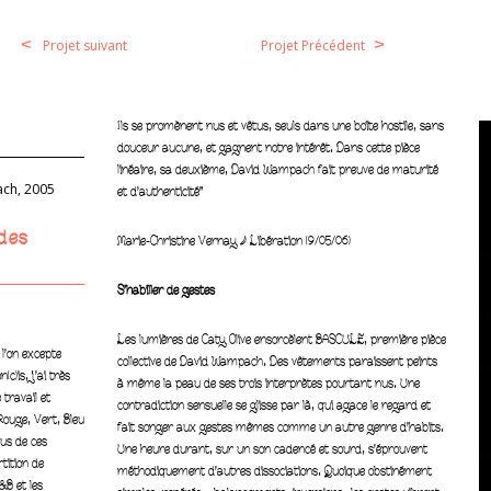
<
>
Projet suivant
Projet Précédent
Ils se promènent nus et vêtus, seuls dans une boîte hostile, sans
douceur aucune, et gagnent notre intérêt. Dans cette pièce
linéaire, sa deuxième, David Wampach fait preuve de maturité
ch, 2005
et d’authenticité”
 des
Marie-Christine Vernay • Libération (9/05/06)
S’habiller de gestes
Les lumières de Caty Olive ensorcèlent BASCULE, première pièce
 l’on excepte
collective de David Wampach. Des vêtements paraissent peints
c)is, j’ai très
à même la peau de ses trois interprètes pourtant nus. Une
 travail et
contradiction sensuelle se glisse par là, qui agace le regard et
Rouge, Vert, Bleu
fait songer aux gestes mêmes comme un autre genre d’habits.
us de ces
Une heure durant, sur un son cadencé et sourd, s’éprouvent
tition de
méthodiquement d’autres dissociations. Quoique obstinément
&B et les