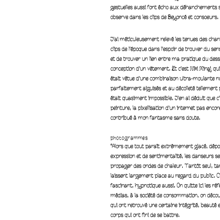
gestuelles aussi font écho aux déhanchements s
observe dans les clips de Beyoncé et consoeurs.
J’ai méticuleusement relevé les tenues des chan
clips de l’époque dans l’espoir de trouver du sens
et de trouver un lien entre ma pratique du dessi
conception d’un vêtement. Et c’est Niki Minaj qui
était vêtue d’une combinaison ultra-moulante n
parfaitement aiguisés et au décolleté tellement 
était quasiment impossible. J’en ai déduit que c’
peinture, la pixellisation d’un internet pas enc
contribué à mon fantasme sans doute.
photogrammes
“Alors que tout paraît
extrêmement glacé,
dépou
expression et de
sentimentalité,
les danseurs s
propager des ondes
de chaleur. Tantôt
seul, ta
laissent largement
place au regard
du public. C
fascinant,
hypnotique aussi.
On quitte ici les
réf
médias,
à la société de
consommation, on
décou
qui ont retrouvé
une certaine intégrité,
beauté e
corps qui ont
fini de se battre.