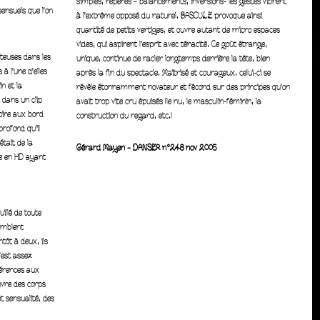
simples, repérés – balancements, inversions- les gestes vibrent
ensuels que l’on
à l’extrême opposé du naturel. BASCULE provoque ainsi
quantité de petits vertiges, et ouvre autant de micro espaces
vides, qui aspirent l’esprit avec ténacité. Ce goût étrange,
teuses dans les
unique, continue de racler longtemps derrière la tête, bien
 à l’une d’elles
après la fin du spectacle. Maîtrisé et courageux, celui-ci se
n et la
révèle étonnamment novateur et fécond sur des principes qu’on
 dans un clip
avait trop vite cru épuisés (le nu, le masculin-féminin, la
oire aux bord
construction du regard, etc.)
profond qu’il
était de la
Gérard Mayen – DANSER n°248 nov 2005
ore en HD ayant
illé de toute
emblent
ntôt à deux,
ils
’est
assez
érences aux
vre des corps
t sensualité,
des